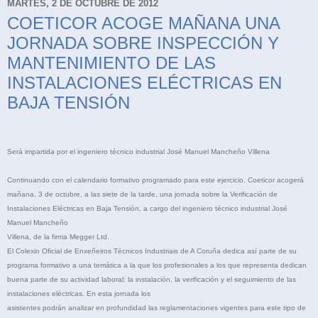
MARTES, 2 DE OCTUBRE DE 2012
COETICOR ACOGE MAÑANA UNA
JORNADA SOBRE INSPECCIÓN Y
MANTENIMIENTO DE LAS
INSTALACIONES ELÉCTRICAS EN
BAJA TENSIÓN
Será impartida por el ingeniero técnico industrial José Manuel Mancheño Villena
Continuando con el calendario formativo programado para este ejercicio, Coeticor acogerá
mañana, 3 de octubre, a las siete de la tarde, una jornada sobre la Verificación de
Instalaciones Eléctricas en Baja Tensión, a cargo del ingeniero técnico industrial José
Manuel Mancheño
Villena, de la firma Megger Ltd.
El Colexio Oficial de Enxeñeiros Técnicos Industriais de A Coruña dedica así parte de su
programa formativo a una temática a la que los profesionales a los que representa dedican
buena parte de su actividad laboral: la instalación, la verificación y el seguimiento de las
instalaciones eléctricas. En esta jornada los
asistentes podrán analizar en profundidad las reglamentaciones vigentes para este tipo de